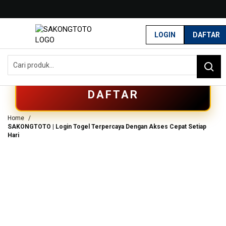
G
r
LOGIN
DAFTAR
a
t
LOGIN
i
s
O
n
DAFTAR
g
k
Home
i
SAKONGTOTO | Login Togel Terpercaya Dengan Akses Cepat Setiap
r
Hari
s
e
-
I
n
d
o
n
e