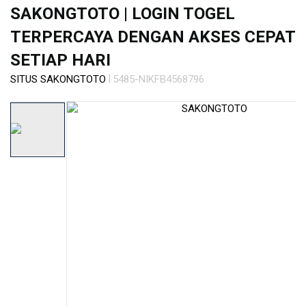
s
SAKONGTOTO | LOGIN TOGEL
i
TERPERCAYA DENGAN AKSES CEPAT
a
!
SETIAP HARI
|
SITUS SAKONGTOTO
5485-NIKFB4568796
Skip
to
the
end
of
the
images
gallery