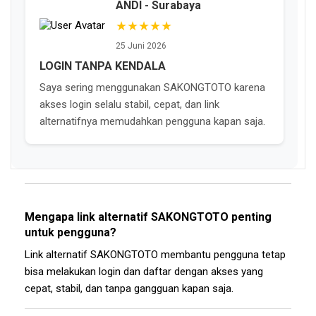
ANDI - Surabaya
★★★★★
25 Juni 2026
LOGIN TANPA KENDALA
Saya sering menggunakan SAKONGTOTO karena
akses login selalu stabil, cepat, dan link
alternatifnya memudahkan pengguna kapan saja.
Mengapa link alternatif SAKONGTOTO penting
untuk pengguna?
Link alternatif SAKONGTOTO membantu pengguna tetap
bisa melakukan login dan daftar dengan akses yang
cepat, stabil, dan tanpa gangguan kapan saja.