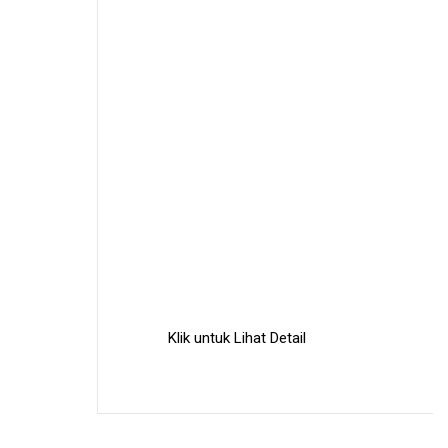
Klik untuk Lihat Detail
Skip